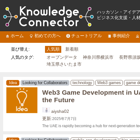
ハッカソン・アイデ
ビジネス化支援・人
ホーム
初めての方へ
チュートリアル
事例紹介
並び替え:
人気順
新着順
人気のタグ:
オープンデータ
神奈川県横浜市
長野県須
埼玉県さいたま市
Idea
Looking for Collaborators
technology
Web3 games
game d
Web3 Game Development in U
the Future
aiysha02
更新:
2025年7月7日
The UAE is rapidly becoming a hub for next-generation t