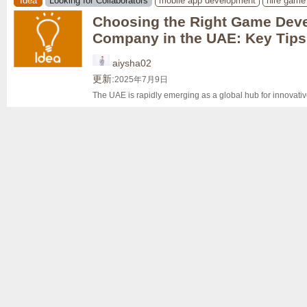
Idea
Looking for Collaborators
mobile app development
hire game
Choosing the Right Game Dev
Company in the UAE: Key Tips
aiysha02
更新:
2025年7月9日
The UAE is rapidly emerging as a global hub for innovative