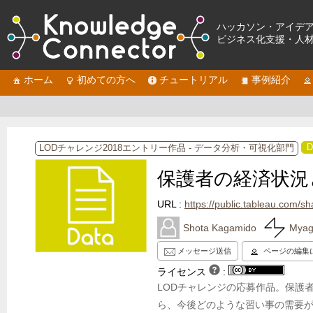
ハッカソン・アイデ
ビジネス化支援・人
ホーム
初めての方へ
チュートリアル
事例紹介
D
LODチャレンジ2018エントリー作品 - データ分析・可視化部門
保護者の経済状況
URL :
https://public.tableau.com/shar
Shota Kagamido
Myag
メッセージ送信
ページの編集
ライセンス
:
LODチャレンジの応募作品。保護
ら、今後どのような習い事の需要