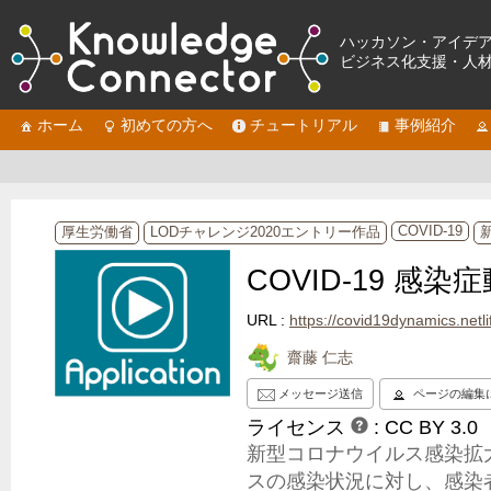
ハッカソン・アイデ
ビジネス化支援・人
ホーム
初めての方へ
チュートリアル
事例紹介
COVID-19
厚生労働省
LODチャレンジ2020エントリー作品
COVID-19 感染
URL :
https://covid19dynamics.netli
齋藤 仁志
メッセージ送信
ページの編集
ライセンス
:
CC BY 3.0
新型コロナウイルス感染拡
スの感染状況に対し、感染