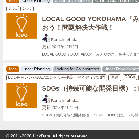
Idea
Under Planning
Under Development
Want to Start Business
UDC
COD
LOCAL GOOD YOKOHAM
おう！問題解決大作戦！
Kenichi Shida
更新:
2017年12月2日
LOCAL GOOD YOKOHAMAの『みんなの声』を使っ
Idea
Under Planning
Looking for Collaborators
Under Developmen
SDGs
LODチャレンジ2017エントリー作品 - アイディア部門
国連
SDGs（持続可能な開発目標）：iDe
Kenichi Shida
更新:
2018年7月19日
SDGs（持続可能な開発目標）：iDeaFolderでは、
© 2011-
2026
LinkData, All rights reserved.