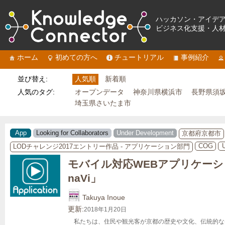
ハッカソン・アイデ
ビジネス化支援・人
ホーム
初めての方へ
チュートリアル
事例紹介
並び替え:
人気順
新着順
人気のタグ:
オープンデータ
神奈川県横浜市
長野県須
埼玉県さいたま市
App
Looking for Collaborators
Under Development
京都府京都市
COG
LODチャレンジ2017エントリー作品 - アプリケーション部門
モバイル対応WEBアプリケーション
naVi」
Takuya Inoue
更新:
2018年1月20日
　私たちは、住民や観光客が京都の歴史や文化、伝統的な